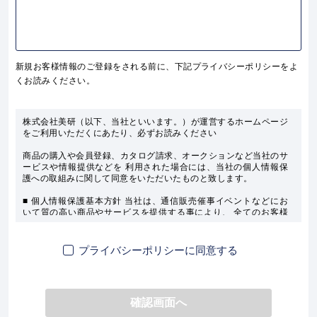
新規お客様情報のご登録をされる前に、下記プライバシーポリシーをよ
くお読みください。
株式会社美研（以下、当社といいます。）が運営するホームページ
をご利用いただくにあたり、必ずお読みください
商品の購入や会員登録、カタログ請求、オークションなど当社のサ
ービスや情報提供などを 利用された場合には、当社の個人情報保
護への取組みに関して同意をいただいたものと致します。

■ 個人情報保護基本方針 当社は、通信販売催事イベントなどにお
いて質の高い商品やサービスを提供する事により、 全てのお客様
の信頼にお応えしお客様のベストパートナーとなる事を目指してお
ります。

そして、当社のこの事業目的を達成するために、お客様の個人情報
プライバシーポリシーに同意する
は必要不可欠なものであり、 当社の重要な情報資産です。当社
は、お客様に安心して通信販売事業をご利用いただくために、 個
人情報の保護を事業運営上の最重要事項と 位置づけ、常日頃その
責任を認識し、保護に努めます。

確認画面へ
■ 個人情報保護への取り組み 当社は以下の取決めに従いお客様の