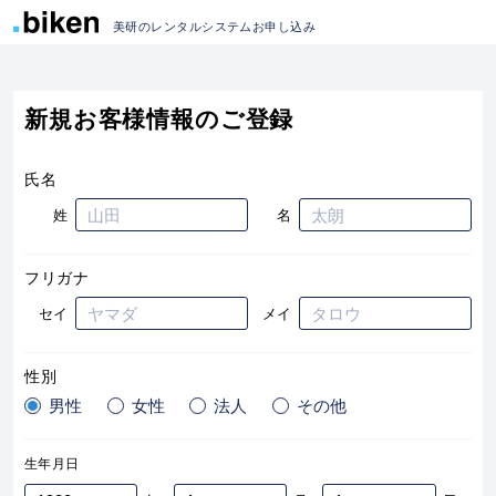
美研のレンタルシステムお申し込み
新規お客様情報のご登録
氏名
姓
名
フリガナ
セイ
メイ
性別
男性
女性
法人
その他
生年月日