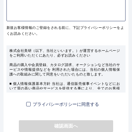
新規お客様情報のご登録をされる前に、下記プライバシーポリシーをよ
くお読みください。
株式会社美研（以下、当社といいます。）が運営するホームページ
をご利用いただくにあたり、必ずお読みください
商品の購入や会員登録、カタログ請求、オークションなど当社のサ
ービスや情報提供などを 利用された場合には、当社の個人情報保
護への取組みに関して同意をいただいたものと致します。

■ 個人情報保護基本方針 当社は、通信販売催事イベントなどにお
いて質の高い商品やサービスを提供する事により、 全てのお客様
の信頼にお応えしお客様のベストパートナーとなる事を目指してお
ります。

そして、当社のこの事業目的を達成するために、お客様の個人情報
プライバシーポリシーに同意する
は必要不可欠なものであり、 当社の重要な情報資産です。当社
は、お客様に安心して通信販売事業をご利用いただくために、 個
人情報の保護を事業運営上の最重要事項と 位置づけ、常日頃その
責任を認識し、保護に努めます。

確認画面へ
■ 個人情報保護への取り組み 当社は以下の取決めに従いお客様の