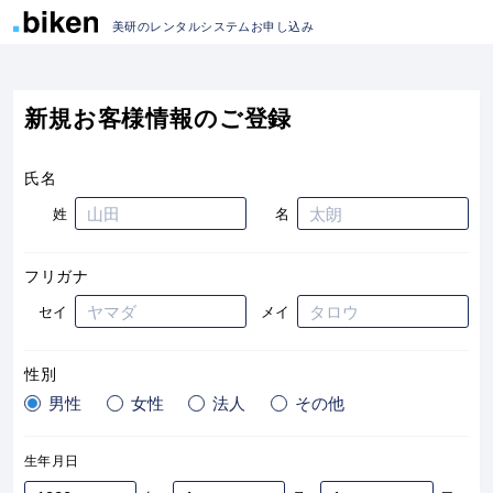
美研のレンタルシステムお申し込み
新規お客様情報のご登録
氏名
姓
名
フリガナ
セイ
メイ
性別
男性
女性
法人
その他
生年月日