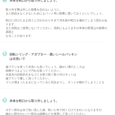
本体を蛇口から取り外しましょう。
取り外す際は外した順番を忘れないように。
また部品をなくさないためにもパット等に順番に置いておくといいでしょう。
蛇口に付けたまま洗うと力がかかりすぎて浄水器や蛇口を傷めてしまう恐れがあ
ります。
また洗剤はご使用しないでください。洗剤にもよりますが本体の変質はや故障の
原因と
なることがあります。
回転シリング・アダプター・黒いシールパッキン
は水洗いで
歯ブラシを使って水洗いも良いでしょう。細かい溝のところは
綿棒やつまようじで汚れを取ってください。
水道水の比較的大きなゴミを取り除く取り付けネットは
歯ブラシで優しく洗ってください。
ゴミが溜まったままになっていると目詰まりし、ネットが破れてしまうことも
本体を蛇口から取り外しましょう。
ボディ部分は水で洗い流した後、乾いた布で拭くだけできれいになりますが、
細かい部分やレバー部分は綿棒などを使用して洗ってください。