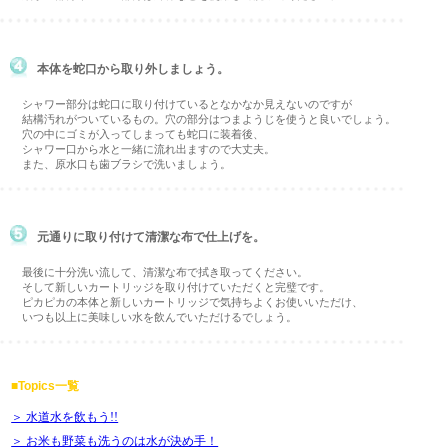
本体を蛇口から取り外しましょう。
シャワー部分は蛇口に取り付けているとなかなか見えないのですが
結構汚れがついているもの。穴の部分はつまようじを使うと良いでしょう。
穴の中にゴミが入ってしまっても蛇口に装着後、
シャワー口から水と一緒に流れ出ますので大丈夫。
また、原水口も歯ブラシで洗いましょう。
元通りに取り付けて清潔な布で仕上げを。
最後に十分洗い流して、清潔な布で拭き取ってください。
そして新しいカートリッジを取り付けていただくと完璧です。
ピカピカの本体と新しいカートリッジで気持ちよくお使いいただけ、
いつも以上に美味しい水を飲んでいただけるでしょう。
■Topics一覧
＞ 水道水を飲もう!!
＞ お米も野菜も洗うのは水が決め手！