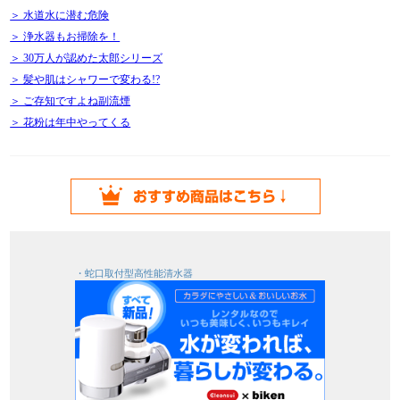
＞ 水道水に潜む危険
＞ 浄水器もお掃除を！
＞ 30万人が認めた太郎シリーズ
＞ 髪や肌はシャワーで変わる!?
＞ ご存知ですよね副流煙
＞ 花粉は年中やってくる
・蛇口取付型高性能清水器