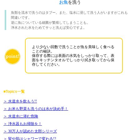
お魚
を洗う
魚類を流水で洗うのはタブー。また、塩水に浸して洗う人がいますがこれも
間違いです。
逆に魚についている細菌が繁殖してしまうことも。
浄水された水をためてサッと洗えば安心ですよ。
より少ない回数で洗うことが魚を美味しく食べる
ことの秘訣。
保存する際には表面の水気をしっかり取って、表
面をキッチンタオルでしっかり拭き取ってから保
存してください。
■Topics一覧
＞ 水道水を飲もう!!
＞ お米も野菜も洗うのは水が決め手！
＞ 水道水に潜む危険
＞ 浄水器もお掃除を！
＞ 30万人が認めた太郎シリーズ
＞ 髪や肌はシャワーで変わる!?