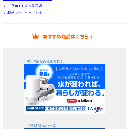
＞ ご存知ですよね副流煙
＞ 花粉は年中やってくる
・蛇口取付型高性能清水器
・据置型高性能浄水器