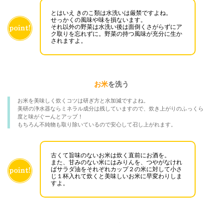
とはいえ きのこ類は水洗いは厳禁ですよね。
せっかくの風味や味を損ないます。
それ以外の野菜は水洗い後は面倒くさがらずにア
ク取りを忘れずに。野菜の持つ風味が充分に生か
されますよ。
お米
を洗う
お米を美味しく炊くコツは研ぎ方と水加減ですよね。
美研の浄水器ならミネラル成分は残していますので、炊き上がりのふっくら
度と味がぐーんとアップ！
もちろん不純物も取り除いているので安心して召し上がれます。
古くて旨味のないお米は炊く直前にお酒を。
また、甘みのない米にはみりんを、つやがなけれ
ばサラダ油をそれぞれカップ２の米に対して小さ
じ１杯入れて炊くと美味しいお米に早変わりしま
すよ。